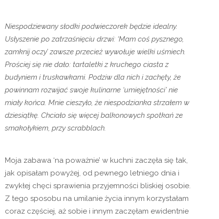
Niespodziewany słodki podwieczorek będzie idealny.
Usłyszenie po zatrzaśnięciu drzwi: ‘Mam coś pysznego,
zamknij oczy’ zawsze przecież wywołuje wielki uśmiech.
Prościej się nie dało: tartaletki z kruchego ciasta z
budyniem i truskawkami. Podziw dla nich i zachęty, że
powinnam rozwijać swoje kulinarne ‘umiejętności’ nie
miały końca. Mnie cieszyło, że niespodzianka strzałem w
dziesiątkę. Chciało się więcej balkonowych spotkań ze
smakołykiem, przy scrabblach.
Moja zabawa ‘na poważnie’ w kuchni zaczęła się tak,
jak opisałam powyżej, od pewnego letniego dnia i
zwykłej chęci sprawienia przyjemności bliskiej osobie.
Z tego sposobu na umilanie życia innym korzystałam
coraz częściej, aż sobie i innym zaczęłam ewidentnie