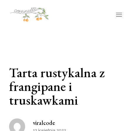
Tarta rustykalna z
frangipane i
truskawkami
viralcode
13 kwietnia 2022