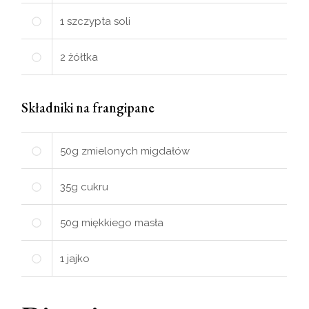
1
szczypta soli
2
żółtka
Składniki na frangipane
50
g
zmielonych migdałów
35
g
cukru
50
g
miękkiego masła
1
jajko