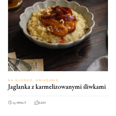
NA SŁODKO
ŚNIADANIE
Jaglanka z karmelizowanymi śliwkami
15 MINUT
EASY