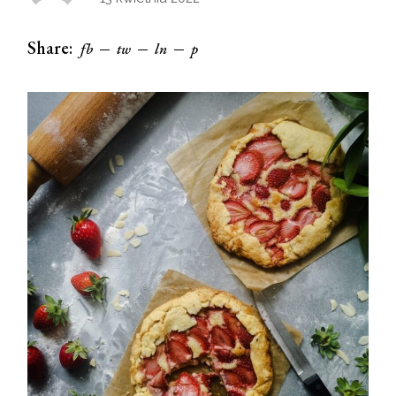
Share:
fb
tw
ln
p