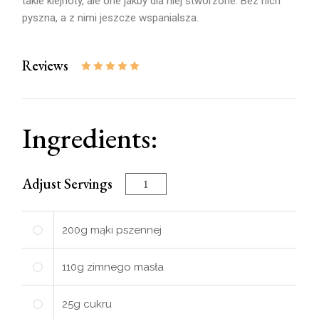
takie klejnoty, ale one jakby dla niej stworzone. Bez nich
pyszna, a z nimi jeszcze wspanialsza.
Reviews
Ingredients:
Adjust Servings
200
g
mąki pszennej
110
g
zimnego masła
25
g
cukru