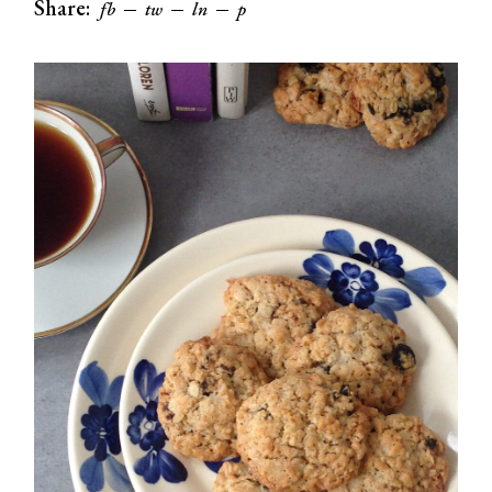
Share:
fb
tw
ln
p