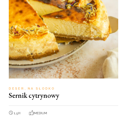
DESER
NA SŁODKO
Sernik cytrynowy
1,5H
MEDIUM