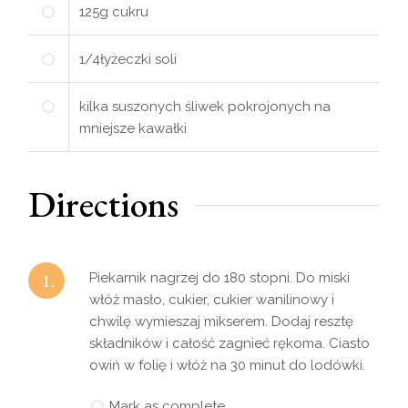
125
g
cukru
1/4
łyżeczki
soli
kilka suszonych śliwek pokrojonych na
mniejsze kawałki
Directions
1.
Piekarnik nagrzej do 180 stopni. Do miski
włóż masło, cukier, cukier wanilinowy i
chwilę wymieszaj mikserem. Dodaj resztę
składników i całość zagnieć rękoma. Ciasto
owiń w folię i włóż na 30 minut do lodówki.
Mark as complete