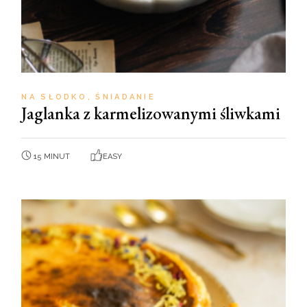
NA SŁODKO
ŚNIADANIE
Jaglanka z karmelizowanymi śliwkami
15 MINUT
EASY