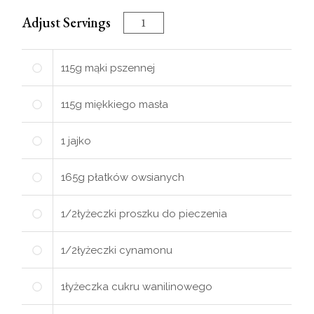
Adjust Servings
115
g
mąki pszennej
115
g
miękkiego masła
1
jajko
165
g
płatków owsianych
1/2
łyżeczki
proszku do pieczenia
1/2
łyżeczki
cynamonu
1
łyżeczka
cukru wanilinowego