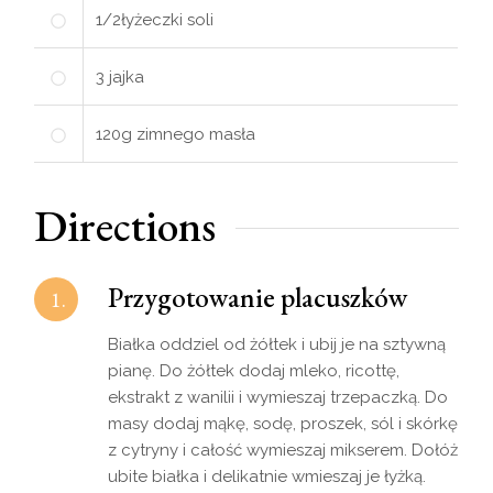
1/2
łyżeczki
soli
3
jajka
120
g
zimnego masła
Directions
Przygotowanie placuszków
1.
Białka oddziel od żółtek i ubij je na sztywną
pianę. Do żółtek dodaj mleko, ricottę,
ekstrakt z wanilii i wymieszaj trzepaczką. Do
masy dodaj mąkę, sodę, proszek, sól i skórkę
z cytryny i całość wymieszaj mikserem. Dołóż
ubite białka i delikatnie wmieszaj je łyżką.