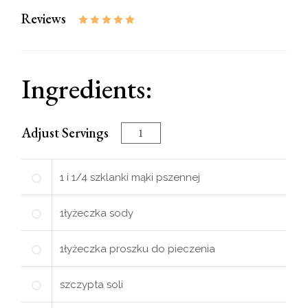
Reviews
Ingredients:
Adjust Servings
1 i 1/4
szklanki
mąki pszennej
1
łyżeczka
sody
1
łyżeczka
proszku do pieczenia
szczypta soli