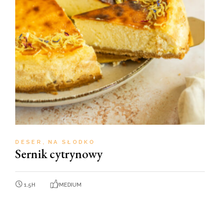
DESER
NA SŁODKO
Sernik cytrynowy
1,5H
MEDIUM