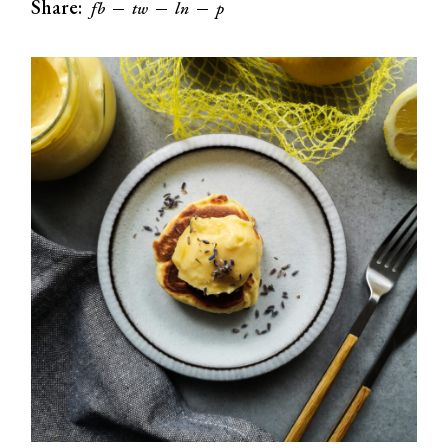
Share:
fb
tw
ln
p