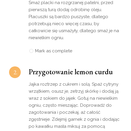
Smaż placki na rozgrzanej patelni, przed
pierwszą turą dodaj odrobinę oleju.
Placuszki są bardzo puszyste, dlatego
potrzebują nieco więcej czasu, by
całkowicie się usmażyły, dlatego smaż je na
niewielkim ogniu.
Mark as complete
Przygotowanie lemon curdu
2.
Jajka roztrzep z cukrem i solą. Spaż cytryny
wrzątkiem, osusz je, zetrzyj skórkę i dodaj ją
wraz z sokiem do jajek. Gotuj na niewielkim
ogniu, często mieszając. Doprowadź do
zagotowania i poczekaj, aż całość
zgęstnieje. Zdejmij garnek z ognia i dodając
po kawałku masła miksuj za pomocą