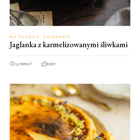
NA SŁODKO
ŚNIADANIE
Jaglanka z karmelizowanymi śliwkami
15 MINUT
EASY