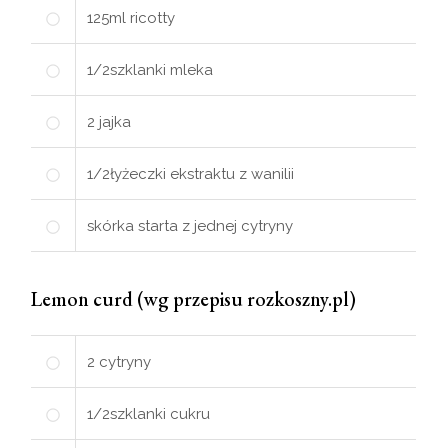
125
ml
ricotty
1/2
szklanki
mleka
2
jajka
1/2
łyżeczki
ekstraktu z wanilii
skórka starta z jednej cytryny
Lemon curd (wg przepisu rozkoszny.pl)
2
cytryny
1/2
szklanki
cukru