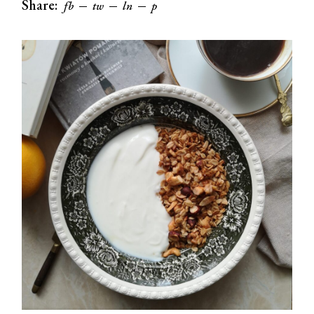
Share:
fb
tw
ln
p