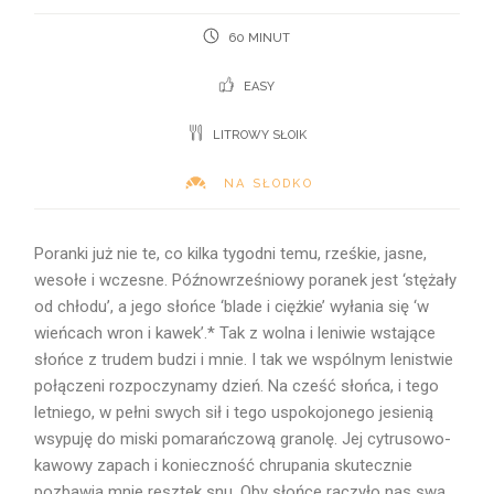
60 MINUT
EASY
LITROWY SŁOIK
NA SŁODKO
Poranki już nie te, co kilka tygodni temu, rześkie, jasne,
wesołe i wczesne. Późnowrześniowy poranek jest ‘stężały
od chłodu’, a jego słońce ‘blade i ciężkie’ wyłania się ‘w
wieńcach wron i kawek’.* Tak z wolna i leniwie wstające
słońce z trudem budzi i mnie. I tak we wspólnym lenistwie
połączeni rozpoczynamy dzień. Na cześć słońca, i tego
letniego, w pełni swych sił i tego uspokojonego jesienią
wsypuję do miski pomarańczową granolę. Jej cytrusowo-
kawowy zapach i konieczność chrupania skutecznie
pozbawia mnie resztek snu. Oby słońce raczyło nas swą