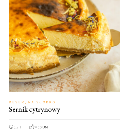
DESER
NA SŁODKO
Sernik cytrynowy
1,5H
MEDIUM