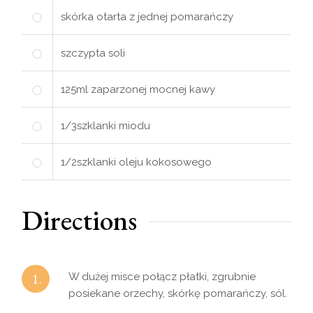
skórka otarta z jednej pomarańczy
szczypta soli
125
ml
zaparzonej mocnej kawy
1/3
szklanki
miodu
1/2
szklanki
oleju kokosowego
Directions
1.
W dużej misce połącz płatki, zgrubnie
posiekane orzechy, skórkę pomarańczy, sól.