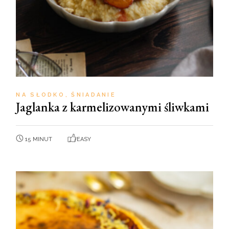
NA SŁODKO
ŚNIADANIE
Jaglanka z karmelizowanymi śliwkami
15 MINUT
EASY