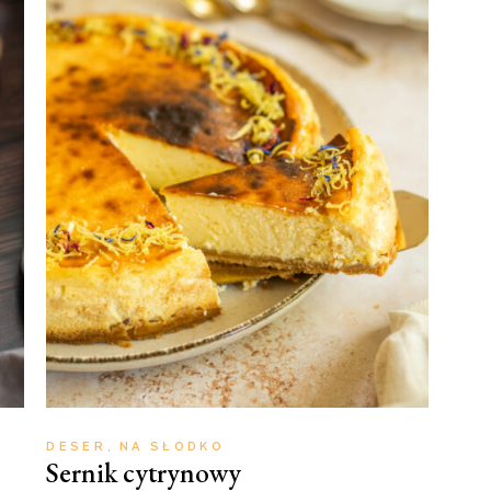
DESER
NA SŁODKO
Sernik cytrynowy