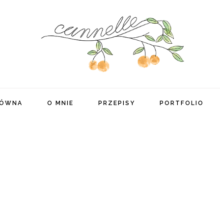
ŁÓWNA
O MNIE
PRZEPISY
PORTFOLIO
Na słodko
Na słono
Śniadanie
Obiad / Kolacja
Deser