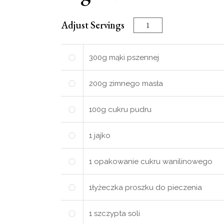
Adjust Servings
300
g
mąki pszennej
200
g
zimnego masła
100
g
cukru pudru
1
jajko
1
opakowanie cukru wanilinowego
1
łyżeczka
proszku do pieczenia
1
szczypta soli