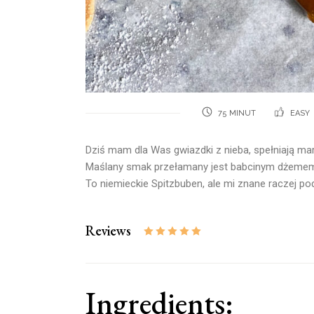
75 MINUT
EASY
Dziś mam dla Was gwiazdki z nieba, spełniają ma
Maślany smak przełamany jest babcinym dżeme
To niemieckie Spitzbuben, ale mi znane raczej p
Reviews
Ingredients: