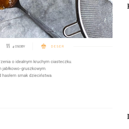
4 OSOBY
DESER
rzenia o idealnym kruchym ciasteczku.
m jabłkowo-gruszkowym.
od hasłem smak dzieciństwa.