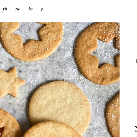
fb
tw
ln
p